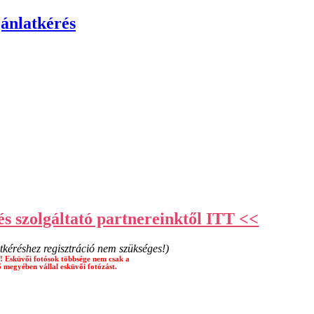
s szolgáltató partnereinktől ITT <<
tkéréshez regisztráció nem szükséges!)
! Esküvői fotósok többsége nem csak a
 megyében vállal esküvői fotózást.