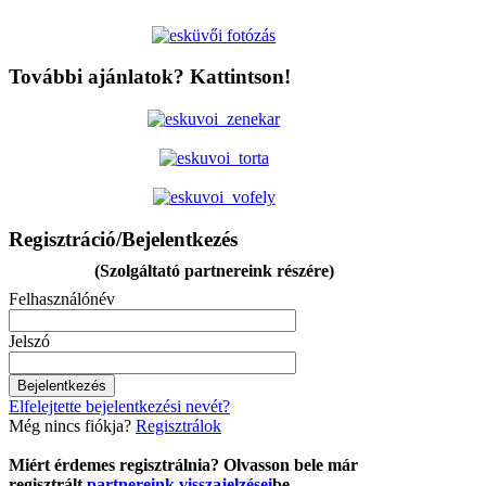
További ajánlatok? Kattintson!
Regisztráció/Bejelentkezés
(Szolgáltató partnereink részére)
Felhasználónév
Jelszó
Elfelejtette bejelentkezési nevét?
Még nincs fiókja?
Regisztrálok
Miért érdemes regisztrálnia? Olvasson bele már
regisztrált
partnereink visszajelzései
be.