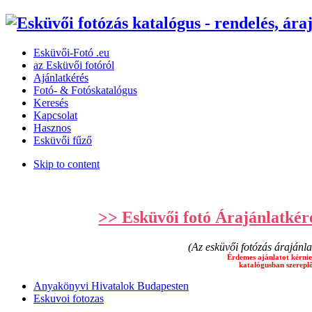
Esküvői-Fotó ­­.eu
az Esküvői fotóról
Ajánlatkérés
Fotó- & Fotóskatalógus
Keresés
Kapcsolat
Hasznos
Esküvői fűző
Skip to content
>> Esküvői fotó Árajánlatkéré
(Az esküvői fotózás árajánla
Érdemes ajánlatot kérnie
katalógusban szereplő
Anyakönyvi Hivatalok Budapesten
Eskuvoi fotozas