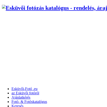
Esküvői-Fotó ­­.eu
az Esküvői fotóról
Ajánlatkérés
Fotó- & Fotóskatalógus
Keresés