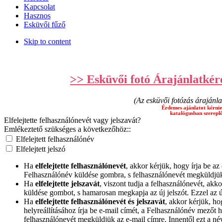
Kapcsolat
Hasznos
Esküvői fűző
Skip to content
>> Esküvői fotó Árajánlatkéré
(Az esküvői fotózás árajánla
Érdemes ajánlatot kérnie
katalógusban szereplő
Elfelejtette felhasználónevét vagy jelszavát?
Emlékeztető szükséges a következőhöz::
Elfelejtett felhasználónév
Elfelejtett jelszó
Ha
elfelejtette felhasználónevét
, akkor kérjük, hogy írja be a
Felhasználónév küldése gombra, s felhasználónevét megküldjük
Ha
elfelejtette jelszavát
, viszont tudja a felhasználónevét, akk
küldése gombot, s hamarosan megkapja az új jelszót. Ezzel az ú
Ha
elfelejtette felhasználónevét és jelszavát
, akkor kérjük, ho
helyreállításához írja be e-mail címét, a Felhasználónév mezőt
felhasználónevét megküldjük az e-mail címre. Innentől ezt a név 