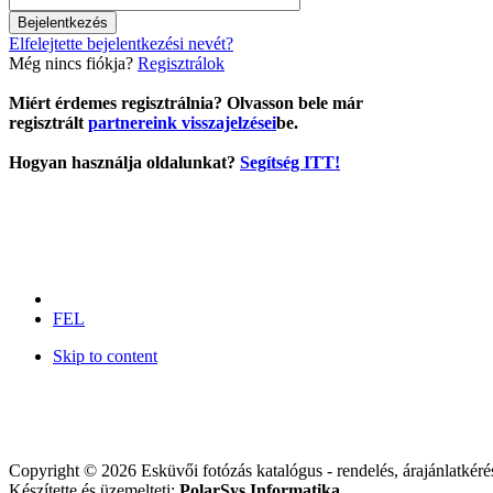
Elfelejtette bejelentkezési nevét?
Még nincs fiókja?
Regisztrálok
Miért érdemes regisztrálnia? Olvasson bele már
regisztrált
partnereink visszajelzései
be.
Hogyan használja oldalunkat?
Segítség ITT!
FEL
Skip to content
Copyright © 2026 Esküvői fotózás katalógus - rendelés, árajánlatkérés
Készítette és üzemelteti:
PolarSys Informatika