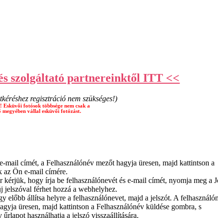
s szolgáltató partnereinktől ITT <<
tkéréshez regisztráció nem szükséges!)
! Esküvői fotósok többsége nem csak a
 megyében vállal esküvői fotózást.
z e-mail címét, a Felhasználónév mezőt hagyja üresen, majd kattintson a
 az Ön e-mail címére.
or kérjük, hogy írja be felhasználónevét és e-mail címét, nyomja meg a J
j jelszóval férhet hozzá a webhelyhez.
gy előbb állítsa helyre a felhasználónevet, majd a jelszót. A felhasználó
 hagyja üresen, majd kattintson a Felhasználónév küldése gombra, s
űrlapot használhatja a jelszó visszaállítására.