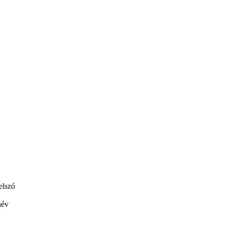
elszó
név