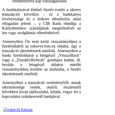
eredményéről kap visszaigazolást.
A bankkártyával történő fizetés esetén a sikeres
tranzakciót követően – ez a bankkártya
érvényessége és a fedezet ellenőrzése utáni
elfogadást jelenti –, a CIB Bank elindítja a
Kártyabirtokos számlájának megterhelését az
áru vagy szolgáltatás ellenértékével.
Amennyiben Ön nem kerül visszairányításra a
fizetőoldalról az eskuvoi-foto.eu oldalra, úgy a
tranzakció sikertelennek minősül. Amennyiben a
banki fizetőoldalon a böngésző „Vissza/Back”
vagy a „Frissítés/Refresh” gombjára kattint, ill.
bezárja a böngésző ablakot mielőtt
visszairányításra kerülne az áruházba, a fizetés
sikertelennek minősül.
Amennyiben a tranzakció eredményéről, annak
sikertelensége esetén, okáról, részleteiről
bővebben kíván tájékozódni, kérjük, vegye fel a
kapcsolatot számlavezető bankjával.