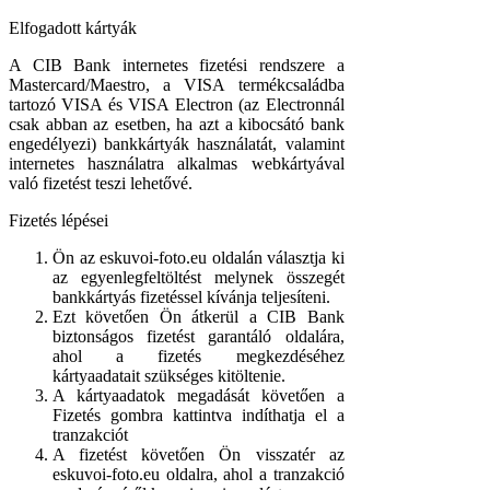
Elfogadott kártyák
A CIB Bank internetes fizetési rendszere a
Mastercard/Maestro, a VISA termékcsaládba
tartozó VISA és VISA Electron (az Electronnál
csak abban az esetben, ha azt a kibocsátó bank
engedélyezi) bankkártyák használatát, valamint
internetes használatra alkalmas webkártyával
való fizetést teszi lehetővé.
Fizetés lépései
Ön az eskuvoi-foto.eu oldalán választja ki
az egyenlegfeltöltést melynek összegét
bankkártyás fizetéssel kívánja teljesíteni.
Ezt követően Ön átkerül a CIB Bank
biztonságos fizetést garantáló oldalára,
ahol a fizetés megkezdéséhez
kártyaadatait szükséges kitöltenie.
A kártyaadatok megadását követően a
Fizetés gombra kattintva indíthatja el a
tranzakciót
A fizetést követően Ön visszatér az
eskuvoi-foto.eu oldalra, ahol a tranzakció