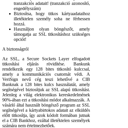
tranzakciós adatait! (tranzakció azonosító,
engedélyszám)
Biztosítsa, hogy titkos kártyaadataihoz
illetéktelen személy soha ne férhessen
hozzá.
Használjon olyan böngészőt, amely
támogatja az SSL titkosításhoz szükséges
opciót!
A biztonságról
Az SSL, a Secure Sockets Layer elfogadott
titkosítási eljárás rövidítése. Bankunk
rendelkezik egy 128 bites titkosító kulccsal,
amely a kommunikációs csatornát védi. A
VeriSign nevű cég teszi lehetővé a CIB
Banknak a 128 bites kulcs használatát, amely
segítségével biztosítjuk az SSL alapú titkosítást.
Jelenleg a világ elektronikus kereskedelmének
90%-ában ezt a titkosítási módot alkalmazzák. A
vásárló által használt böngésző program az SSL
segítségével a kártyabirtokos adatait az elküldés
előtt titkosítja, így azok kódolt formában jutnak
el a CIB Bankhoz, ezáltal illetéktelen személyek
számára nem értelmezhetőek.