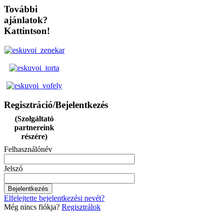
További
ajánlatok?
Kattintson!
Regisztráció/Bejelentkezés
(Szolgáltató
partnereink
részére)
Felhasználónév
Jelszó
Elfelejtette bejelentkezési nevét?
Még nincs fiókja?
Regisztrálok