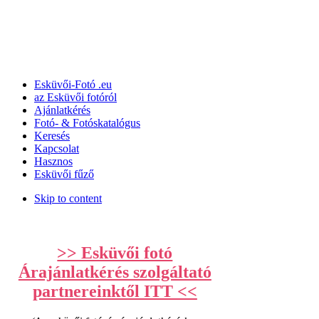
Esküvői-Fotó ­­.eu
az Esküvői fotóról
Ajánlatkérés
Fotó- & Fotóskatalógus
Keresés
Kapcsolat
Hasznos
Esküvői fűző
Skip to content
>> Esküvői fotó
Árajánlatkérés szolgáltató
partnereinktől ITT <<