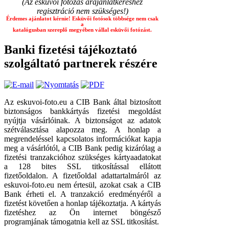
(Az esküvői fotózás árajánlatkéréshez
regisztráció nem szükséges!)
Érdemes ajánlatot kérnie! Esküvői fotósok többsége nem csak
a
katalógusban szereplő megyében vállal esküvői fotózást.
Banki fizetési tájékoztató
szolgáltató partnerek részére
Az eskuvoi-foto.eu a CIB Bank által biztosított
biztonságos bankkártyás fizetési megoldást
nyújtja vásárlóinak. A biztonságot az adatok
szétválasztása alapozza meg. A honlap a
megrendeléssel kapcsolatos információkat kapja
meg a vásárlótól, a CIB Bank pedig kizárólag a
fizetési tranzakcióhoz szükséges kártyaadatokat
a 128 bites SSL titkosítással ellátott
fizetőoldalon. A fizetőoldal adattartalmáról az
eskuvoi-foto.eu nem értesül, azokat csak a CIB
Bank érheti el. A tranzakció eredményéről a
fizetést követően a honlap tájékoztatja. A kártyás
fizetéshez az Ön internet böngésző
programjának támogatnia kell az SSL titkosítást.