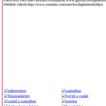
Esküvőről fotó,videó készítés.Honlapunk:www.gportal.hu/digitalstu
feltöltött videók:http://www.youtube.com/user/ksvdigitalstudio#g/u