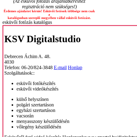
(Az esküvői fotózás árajánlatkéréshez
regisztráció nem szükséges!)
Érdemes ajánlatot kérnie! Esküvői fotósok többsége nem csak
a
katalógusban szereplő megyében vállal esküvői fotózást.
esküvői fotózás katalógus
KSV Digitalstudio
Debrecen
Áchim A. 48.
4030
Telefon:
06-20/824-3848
E-mail
Honlap
Szolgáltatások::
esküvői fotókészítés
esküvői videókészítés
külső helyszínen
polgári szertartáson
egyházi szertartáson
vacsorán
menyasszony készülődésén
vőlegény készülődésén