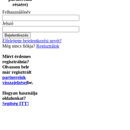
részére)
Felhasználónév
Jelszó
Elfelejtette bejelentkezési nevét?
Még nincs fiókja?
Regisztrálok
Miért érdemes
regisztrálnia?
Olvasson bele
már regisztrált
partnereink
visszajelzései
be.
Hogyan használja
oldalunkat?
Segítség ITT!