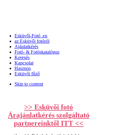
Esküvői-Fotó ­­.eu
az Esküvői fotóról
Ajánlatkérés
Fotó- & Fotóskatalógus
Keresés
Kapcsolat
Hasznos
Esküvői fűző
Skip to content
>> Esküvői fotó
Árajánlatkérés szolgáltató
partnereinktől ITT <<